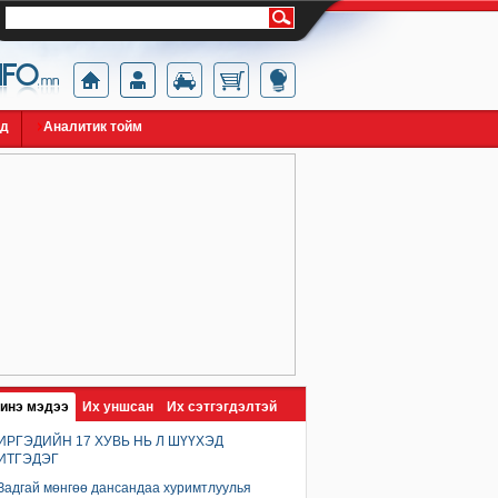
йд
Аналитик тойм
инэ мэдээ
Их уншсан
Их сэтгэгдэлтэй
ИРГЭДИЙН 17 ХУВЬ НЬ Л ШҮҮХЭД
ИТГЭДЭГ
Задгай мөнгөө дансандаа хуримтлуулья