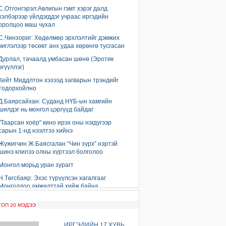
С.Отгонгэрэл:Авлигын гэмт хэрэг далд
хэлбэрээр үйлдэгддэг учраас иргэдийн
оролцоо маш чухал
С.Чинзориг: Хөдөлмөр эрхлэлтийг дэмжих
чиглэлээр төсөвт анх удаа хөрөнгө тусгасан
Дурлал, тачаалд умбасан шөнө (Эротик
өгүүллэг)
Кейт Миддлтон хэзээд загварын трэндийг
тодорхойлно
Д.Баярсайхан: Суданд НҮБ-ын хамгийн
шилдэг нь монгол цэргүүд байдаг
"Таарсан хоёр" кино ирэх оны нэгдүгээр
сарын 1-нд нээлтээ хийнэ
Жүжигчин Ж.Баясгалан “Чин зүрх” нэртэй
шинэ клипээ олны хүртээл болголоо
Монгол морьд уран зурагт
Н.Төгсбаяр: Эхэс түрүүлсэн хагалгааг
Монголдоо амжилттай хийж байна
“Монгол хүн” хүмүүжлийн аяны шилдэг
ТОП 20 МЭДЭЭ
сургууль, цэцэрлэгүүд шалгарч шагналаа
гардлаа
ИРГЭДИЙН 17 ХУВЬ