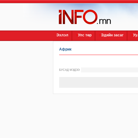
Эхлэл
Улс төр
Эдийн засаг
Уу
Африк
БУСАД МЭДЭЭ