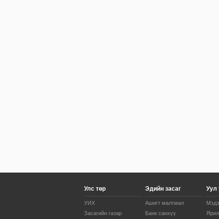
Улс төр
Эдийн засаг
Уул
УИХ
Ашигт малтмал
Мэд
Засагийн газар
Банк санхүү
Ярил