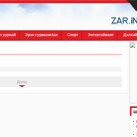
л уурхай
Эрэн сурвалжлах
Спорт
Энтертаймент
Дэлхи
Доош
Ш