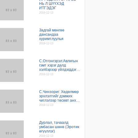
Жүдочид Чиндаогаас 2 мөнгө, 1 хүрэл
НЬ Л ШҮҮХЭД
медаль хүртлээ
ИТГЭДЭГ
2019-12-13
Б.Золжаргал: Мөсөнд авиралтын спорт
олимпод орвол бид медаль авах боломжтой
Дональд Трамп Афганистанд гэнэтийн
Задгай мөнгөө
айлчлал хийв
дансандаа
хуримтлуулья
Дархан-Уул аймгийн Засаг дарга
2019-12-13
С.Насанбатыг АТГ-т шалгуулна
С.Отгонгэрэл:Авлигын
гэмт хэрэг далд
хэлбэрээр үйлдэгддэг
учраас иргэдийн
2019-12-13
оролцоо маш чухал
С.Чинзориг: Хөдөлмөр
эрхлэлтийг дэмжих
чиглэлээр төсөвт анх
удаа хөрөнгө тусгасан
2019-12-13
Дурлал, тачаалд
умбасан шөнө (Эротик
өгүүллэг)
2019-12-13