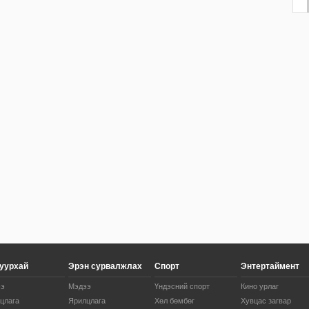
 уурхай
Эрэн сурвалжлах
Спорт
Энтертаймент
ээ
Мэдээ
Үндэсний спорт
Кино урлаг
цлага
Ярилцлага
Хөл бөмбөг
Хувцас загвар