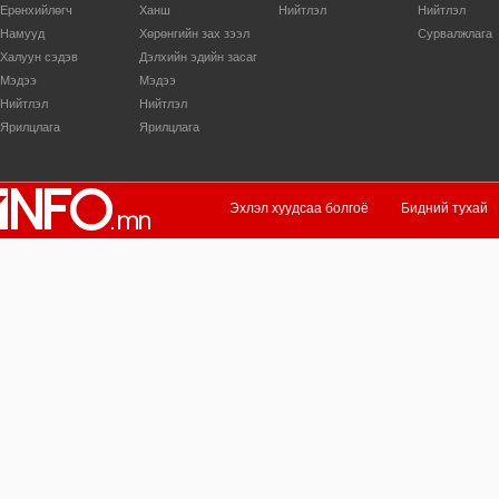
Ерөнхийлөгч
Ханш
Нийтлэл
Нийтлэл
Намууд
Хөрөнгийн зах зээл
Сурвалжлага
Халуун сэдэв
Дэлхийн эдийн засаг
Мэдээ
Мэдээ
Нийтлэл
Нийтлэл
Ярилцлага
Ярилцлага
Эхлэл хуудсаа болгоё
Бидний тухай