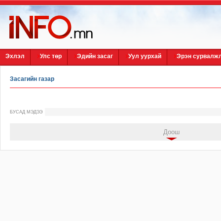
Эхлэл
Улс төр
Эдийн засаг
Уул уурхай
Эрэн сурвалж
Засагийн газар
БУСАД МЭДЭЭ
Доош