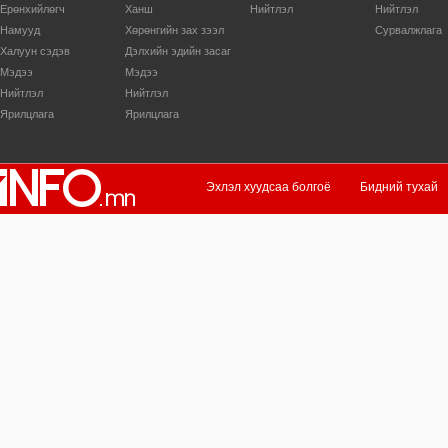
Ерөнхийлөгч
Ханш
Нийтлэл
Нийтлэл
Намууд
Хөрөнгийн зах зээл
Сурвалжлага
Халуун сэдэв
Дэлхийн эдийн засаг
Мэдээ
Мэдээ
Нийтлэл
Нийтлэл
Ярилцлага
Ярилцлага
Эхлэл хуудсаа болгоё
Бидний тухай