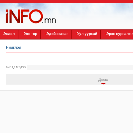
Эхлэл
Улс төр
Эдийн засаг
Уул уурхай
Эрэн сурвалж
Нийтлэл
БУСАД МЭДЭЭ
Доош